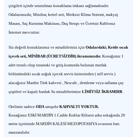
çizgileri içinde unutulmaz konaklama imkanı sağlamaktadır.
Odalarımızda; Minibar, kettel seti, Merkezi Klima Sistemi, makyaj
Masası, Saç Kurutma Makinası, Duş Steupı ve Ücretsiz Kablosuz
İnternet mevcuttur.
Siz değerli konuklarımız ve misafirleriniz için
Odalardaki; Kettle sıcak
içecek seti, MİNİBAR (ÜCRETSİZDİR) ikramımızdır.
Konağımız 1
adet teraslı olup terastaki ve giriş kısmında bulunan mutfak
bölümündeki sıcak soğuk içecek servis ünitesinden ( self servis )
alacağınız Mardin Türk kahvesi , Nescafe , demleme veya sallama çay
çeşitleri ve kapalı bardak Su misafirlerimize
LİMİTSİZ İKRAMDIR
.
Otelimiz sadece
ODA
satışıdır
KAHVALTI YOKTUR.
Konağımız ESKİ MARDİN 1.Cadde Kırklar Kilisesi arka sokağında 20
metre içerisinde MARDİN KALESİ MEZOPOTAMYA ovasının batı
manzaralıdır.