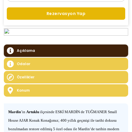
Rezervasyon Yap
Açıklama
Odalar
Özellikler
Konum
Mardin
’in
Artuklu
ilçesinde ESKİ MARDİN de TUĞMANER Small
House AJAR Konak
Konağımız; 400 yıllık geçmişi ile tarihi dokusu
bozulmadan restore edilmiş 5 özel odası ile Mardin‘de tarihin modern