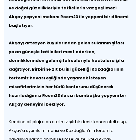
ve doğal güzellikleriyle tatilcilerin vazgeçilmezi
Akçay yepyeni mekanı Room23 ile yepyeni bir dönemi
başlatıyor.
Akçay; artezyen kuyularından gelen sularının şifası
yazın güneşle tatilcileri mest ederken,
derinliklerinden gelen şifalı sularıyla hastalara şifa
dağıtıyor. Birbirine zıt bu iki güzelliği Kazdağlarının
tertemiz havası eşliğinde yaşamak isteyen
misafirlerimizin her türlü konforunu düşünerek
hazırladığımız Room23 ile sizi bambaşka yepyeni bir
Akçay deneyimi bekliyor.
Kendine ait plajı olan otelimiz şık bir deniz kenarı oteli olup,
Akçay’a uyumlu mimarisi ve Kazdağları’nın tertemiz
havasıyla sarmalanmış resimsel güzellikteki Akçay