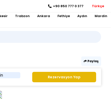
+90 850 777 0 377
Türkçe
kesir
Trabzon
Ankara
Fethiye
Aydın
Mardin
Paylaş
in
Rezervasyon Yap