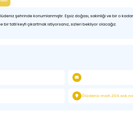
num
z şehrinde konumlanmıştır. Eşsiz doğası, sakinliği ve bir o kadar da 
ir tatil keyfi çıkartmak istiyorsanız, sizleri bekliyor olacağız.
Ölüdeniz mah.204.sok.no