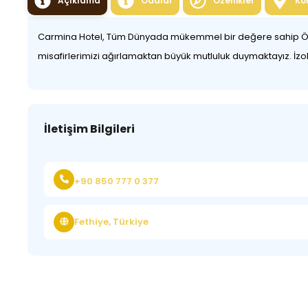
Açıklama
Odalar
Özellikler
Ko
Carmina Hotel, Tüm Dünyada mükemmel bir değere sahip Ölüdeni
misafirlerimizi ağırlamaktan büyük mutluluk duymaktayız. İzole b
İletişim Bilgileri
+90 850 777 0 377
Fethiye, Türkiye